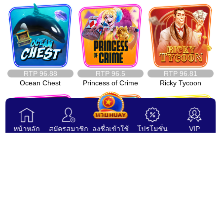
RTP
96.88
RTP
96.5
RTP
96.81
Ocean Chest
Princess of Crime
Ricky Tycoon
หน้าหลัก
สมัครสมาชิก
โปรโมชั่น
VIP
ลงชื่อเข้าใช้
หน้าหลัก
สมัครสมาชิก
ลงชื่อเข้าใช้
โปรโมชั่น
VIP
RTP
96.79
RTP
97.9
RTP
96.81
Shake Boom Boom
Soccer King
Super Fortune