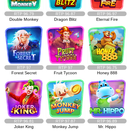
RTP
96.79
RTP
96.87
RTP
96.97
Double Monkey
Dragon Blitz
Eternal Fire
RTP
97
RTP
97
RTP
96.75
Forest Secret
Fruit Tycoon
Honey 888
RTP
96.81
RTP
97.87
RTP
96.89
Joker King
Monkey Jump
Mr. Hippo