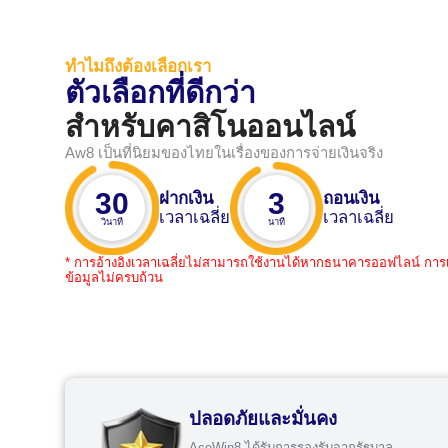
ทำไมถึงต้องเลือกเรา
ตัวเลือกที่ดีกว่า
สำหรับคาสิโนออนไลน์
Aw8 เป็นที่นิยมของไทยในเรื่องของการจ่ายเงินจริง
30
3
ฝากเงิน
ถอนเงิน
เวลาเฉลี่ย
เวลาเฉลี่ย
วินาที
นาที
* การอ้างอิงเวลาเฉลี่ยไม่สามารถใช้งานได้หากธนาคารออฟไลน์ การเ
ข้อมูลไม่ครบถ้วน
ปลอดภัยและมั่นคง
AceWin8 ได้รับการรองรับจากรัฐบาล