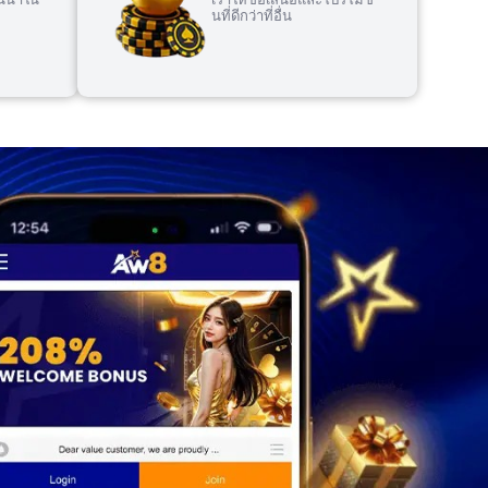
นที่ดีกว่าที่อื่น