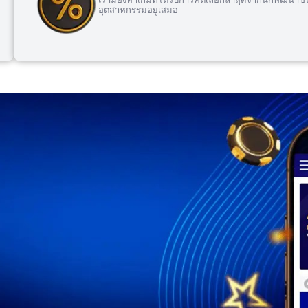
อุตสาหกรรมอยู่เสมอ