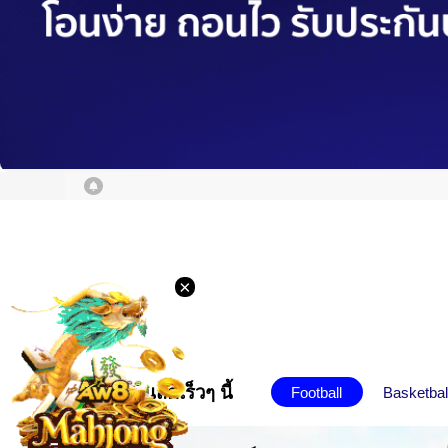
โปรโมชั่น
×
การแข่งขันสดเร็วๆ นี้
Football
Basketbal