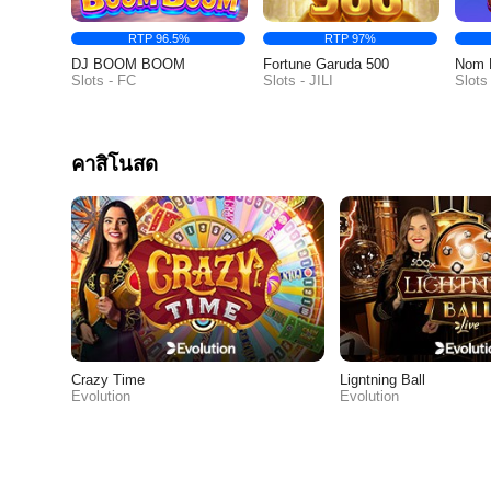
RTP
96.5%
RTP
97%
RTP
96.84%
 BOOM BOOM
Fortune Garuda 500
Nom Nom Fat Cat
ts
-
FC
Slots
-
JILI
Slots
-
Nextspin
คาสิโนสด
Ligntning Ball
Roulette
Evolution
Evolution