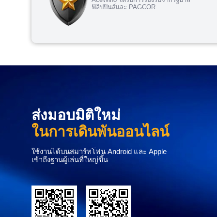
ฟิลิปปินส์และ PAGCOR
ส่งมอบมิติใหม่
ในการเดินพันออนไลน์
ใช้งานได้บนสมาร์ทโฟน Android และ Apple
เข้าถึงฐานผู้เล่นที่ใหญ่ขึ้น