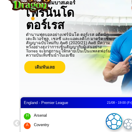
แบรนด์ แอมบาสเดอร์
เฟร์นันโด
ตอร์เรส
ตำนานฟุตบอลอย่างเฟร์นันโด ตอร์เรส อดีตนัก
เตะลิเวอร์พูล, เชลซี และแอตเลติโก มาดริด เซ็น
สัญญาฉบับใหม่กับ Aw8 (2020/21) Aw8 มีความ
หวังอย่างสูงว่าการเซ็นสัญญากับผู้เล่นอย่าง
Torres จะยกสถานะให้กลายเป็นเป็นแพลตฟอร์ม
ความบันเทิงชั้นนำในเอเชีย
เดิมพันเลย
England - Premier League
21/08 - 19:00 (Fr
H
Arsenal
A
Coventry