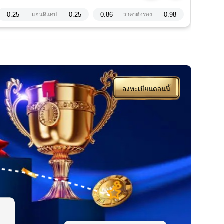
-0.25
0.25
0.86
-0.98
-0.25
แฮนดิแคป
ราคาต่อรอง
ลงทะเบียนตอนนี้