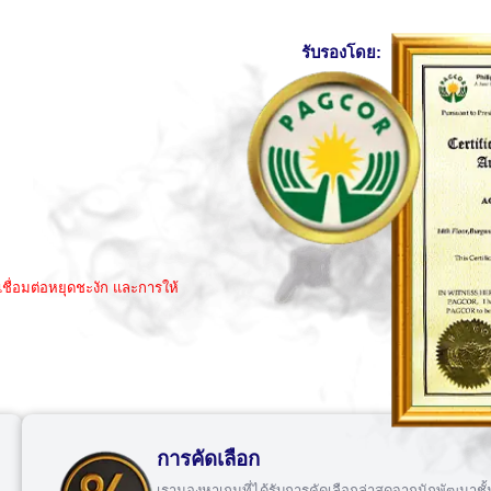
รับรองโดย:
ชื่อมต่อหยุดชะงัก และการให้
การคัดเลือก
เรามองหาเกมที่ได้รับการคัดเลือกล่าสุดจากนักพัฒนาชั