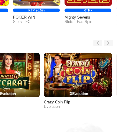
RTP
-
RTP
96.5%
RTP
-
3 Super Hot Chillies: Ho
R WIN
Mighty Sevens
and Win
FC
Slots
-
FastSpin
Slots
-
Booongo
Funky Time
Monopoly
Evolution
Evolutio