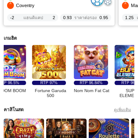
A
A
Coventry
Man
-2
แฮนดิแคป
2
0.93
ราคาต่อรอง
0.95
1.25
เกมฮิต
P
96.5%
RTP
97%
RTP
96.84%
RTP
96.5%
OOM BOOM
Fortune Garuda
Nom Nom Fat Cat
SUPER
500
ELEMENTS
คาสิโนสด
ดูเพิ่มเติม