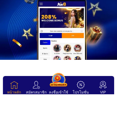
ใบอนุญาตโดย
ใบรับรอง
หน้าหลัก
สมัครสมาชิก
ลงชื่อเข้าใช้
โปรโมชั่น
VIP
ติดตามเรา
วิธีการชำระเงิน