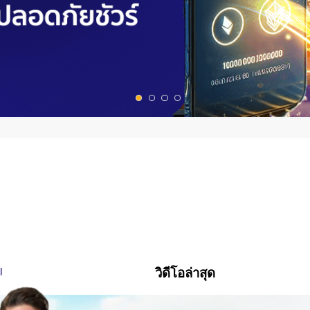
l
วิดีโอล่าสุด