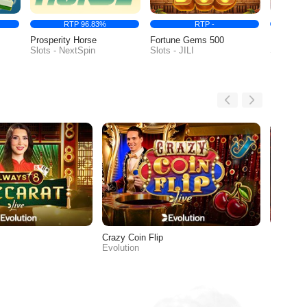
RTP
96.83%
RTP
-
Prosperity Horse
Fortune Gems 500
Dragon C
Slots
-
NextSpin
Slots
-
JILI
Slots
-
A
Crazy Coin Flip
Funky Time
Evolution
Evolution