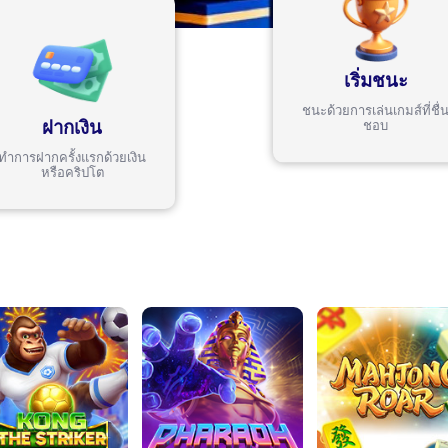
เริ่มชนะ
ชนะด้วยการเล่นเกมส์ที่ชื่
ฝากเงิน
ชอบ
ทำการฝากครั้งแรกด้วยเงิน
หรือคริปโต