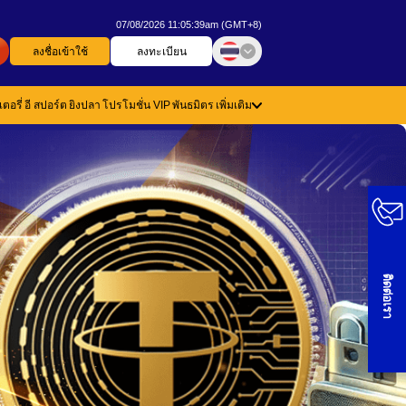
07/08/2026 11:05:41am (GMT+8)
ย
ลงชื่อเข้าใช้
ลงทะเบียน
เตอรี่
อี สปอร์ต
ยิงปลา
โปรโมชั่น
VIP
พันธมิตร
เพิ่มเติม
ติดต่อเรา