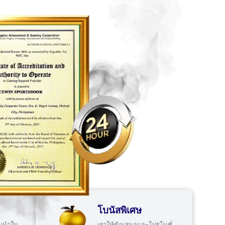
โบนัสพิเศษ
้นนำใน
เราให้ข้อเสนอและโปรโมชั่