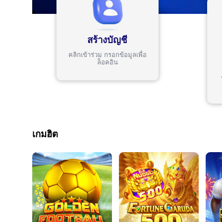
สร้างบัญชี
คลิกเข้าร่วม กรอกข้อมูลเพื่อ
ล็อคอิน
เกมฮิต