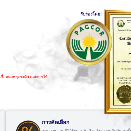
รับรองโดย:
ชื่อมต่อหยุดชะงัก และการให้
การคัดเลือก
เรามองหาเกมที่ได้รับการคัดเลือกล่าสุดจากนักพัฒนาชั