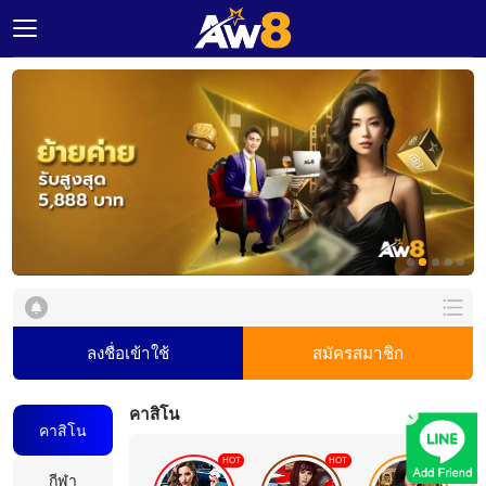
หน้า
แรก
โปร
โม
ชั่น
แอม
บา
สเด
อร์
ติดต่อ
ลงชื่อเข้าใช้
สมัครสมาชิก
เรา
×
ลีดเดอร์
คาสิโน
บอร์ด
คาสิโน
HOT
HOT
รางวัล
กีฬา