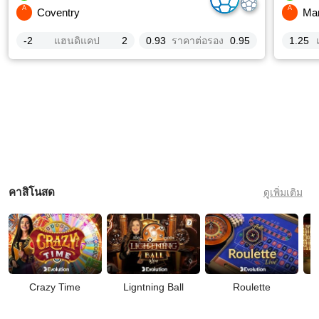
A
A
Coventry
Man
-2
แฮนดิแคป
2
0.93
ราคาต่อรอง
0.95
1.25
คาสิโนสด
ดูเพิ่มเติม
Crazy Time
Ligntning Ball
Roulette