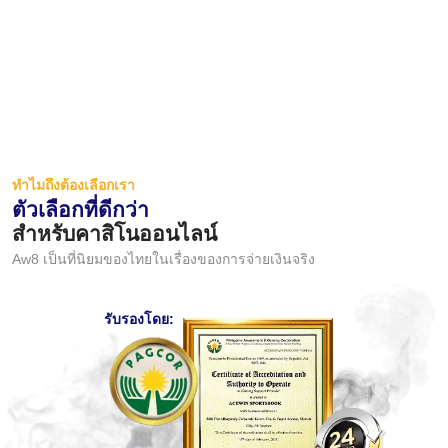
ทำไมถึงต้องเลือกเรา
ตัวเลือกที่ดีกว่า
สำหรับคาสิโนออนไลน์
Aw8 เป็นที่นิยมของไทยในเรื่องของการจ่ายเงินจริง
รับรองโดย: