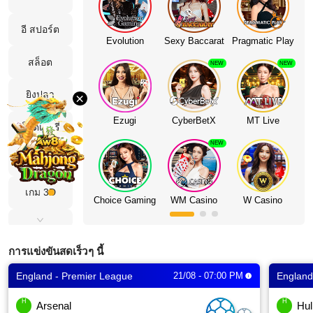
อี สปอร์ต
ภาษา
Evolution
Sexy Baccarat
Pragmatic Play
สล็อต
NEW
NEW
เด
สก์ท็อป
ยิงปลา
×
ดาวน์โหลด
Ezugi
CyberBetX
MT Live
ล็อตเตอรี่
NEW
VIP
โป๊กเกอร์
พันธมิตร
เกม 3D
Choice Gaming
WM Casino
W Casino
ไก่ชน
การแข่งขันสดเร็วๆ นี้
เกมด่วน
England - Premier League
21/08 - 07:00 PM
England
TV
H
H
Arsenal
Hul