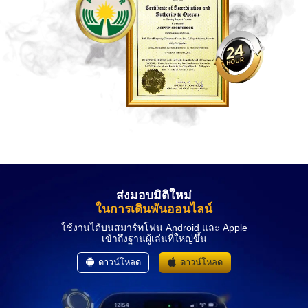
ส่งมอบมิติใหม่
ในการเดินพันออนไลน์
ใช้งานได้บนสมาร์ทโฟน Android และ Apple
เข้าถึงฐานผู้เล่นที่ใหญ่ขึ้น
ดาวน์โหลด
ดาวน์โหลด