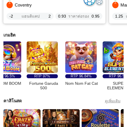
A
A
Coventry
Man
-2
แฮนดิแคป
2
0.93
ราคาต่อรอง
0.95
1.25
เกมฮิต
96.5%
RTP
97%
RTP
96.84%
RTP
96.5%
OM BOOM
Fortune Garuda
Nom Nom Fat Cat
SUPER
500
ELEMENTS 
คาสิโนสด
ดูเพิ่มเติม