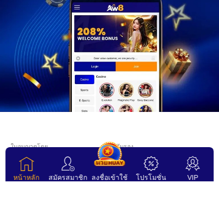
ใบอนุญาตโดย
ใบรับรอง
หน้าหลัก
สมัครสมาชิก
ลงชื่อเข้าใช้
โปรโมชั่น
VIP
ติดตามเรา
วิธีการชำระเงิน