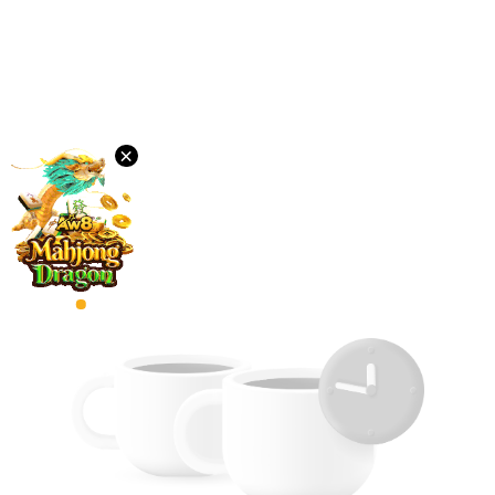
ภาษา
เด
สก์ท็อป
×
ดาวน์โหลด
VIP
พันธมิตร