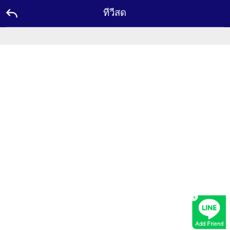
ทีวีสด
หน้า
แรก
โปร
โม
ชั่น
แอม
บา
สเด
อร์
ติดต่อ
เรา
×
ลีดเดอร์
บอร์ด
รางวัล