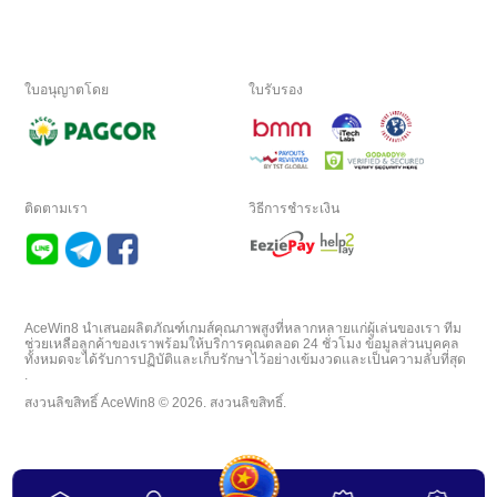
ใบอนุญาตโดย
ใบรับรอง
ติดตามเรา
วิธีการชำระเงิน
AceWin8 นำเสนอผลิตภัณฑ์เกมส์คุณภาพสูงที่หลากหลายแก่ผู้เล่นของเรา ทีม
ช่วยเหลือลูกค้าของเราพร้อมให้บริการคุณตลอด 24 ชั่วโมง ข้อมูลส่วนบุคคล
ทั้งหมดจะได้รับการปฏิบัติและเก็บรักษาไว้อย่างเข้มงวดและเป็นความลับที่สุด
.
สงวนลิขสิทธิ์ AceWin8 © 2026. สงวนลิขสิทธิ์.