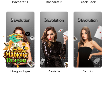
Baccarat 1
Baccarat 2
Black Jack
ภาษา
เด
สก์ท็อป
×
ดาวน์โหลด
VIP
พันธมิตร
Dragon Tiger
Roulette
Sic Bo