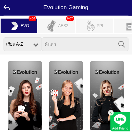
Evolution Gaming
HOT
HOT
หน้า
EVO
AES2
PPL
แรก
โปร
โม
ชั่น
แอม
บา
สเด
อร์
ติดต่อ
เรา
×
ลีดเดอร์
บอร์ด
รางวัล