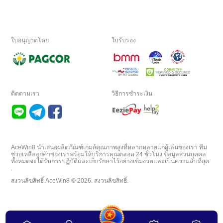
ใบอนุญาตโดย
ใบรับรอง
ติดตามเรา
วิธีการชำระเงิน
AceWin8 นำเสนอผลิตภัณฑ์เกมส์คุณภาพสูงที่หลากหลายแก่ผู้เล่นของเรา ทีม
ช่วยเหลือลูกค้าของเราพร้อมให้บริการคุณตลอด 24 ชั่วโมง ข้อมูลส่วนบุคคล
ทั้งหมดจะได้รับการปฏิบัติและเก็บรักษาไว้อย่างเข้มงวดและเป็นความลับที่สุด
.
สงวนลิขสิทธิ์ AceWin8 © 2026. สงวนลิขสิทธิ์.