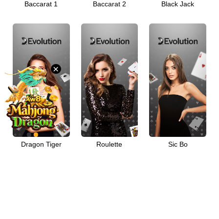
Baccarat 1
Baccarat 2
Black Jack
ภาษา
เด
สก์ท็อป
×
ดาวน์โหลด
VIP
พันธมิตร
Dragon Tiger
Roulette
Sic Bo