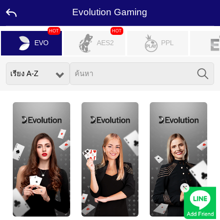
Evolution Gaming
HOT
HOT
หน้า
EVO
AES2
PPL
แรก
โปร
โม
ชั่น
แอม
บา
สเด
อร์
ติดต่อ
เรา
×
ลีดเดอร์
บอร์ด
รางวัล