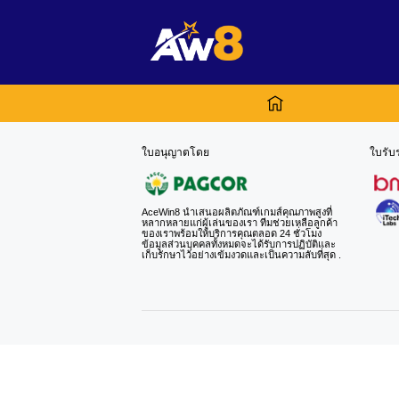
ใบอนุญาตโดย
ใบรับ
AceWin8 นำเสนอผลิตภัณฑ์เกมส์คุณภาพสูงที่
หลากหลายแก่ผู้เล่นของเรา ทีมช่วยเหลือลูกค้า
ของเราพร้อมให้บริการคุณตลอด 24 ชั่วโมง
ข้อมูลส่วนบุคคลทั้งหมดจะได้รับการปฏิบัติและ
เก็บรักษาไว้อย่างเข้มงวดและเป็นความลับที่สุด .