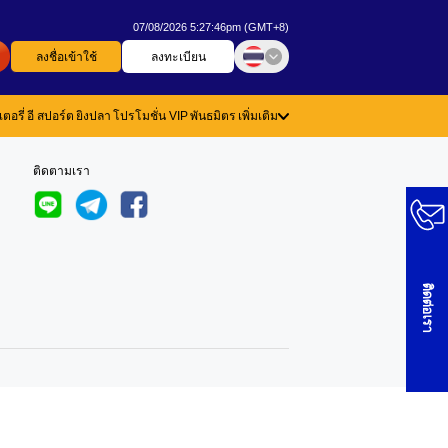
07/08/2026 5:27:47pm (GMT+8)
ย
ลงชื่อเข้าใช้
ลงทะเบียน
เตอรี่
อี สปอร์ต
ยิงปลา
โปรโมชั่น
VIP
พันธมิตร
เพิ่มเติม
ติดตามเรา
ติดต่อเรา