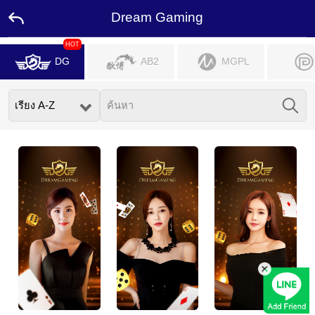
Dream Gaming
HOT
หน้า
DG
AB2
MGPL
แรก
โปร
โม
ชั่น
แอม
บา
สเด
อร์
ติดต่อ
เรา
×
ลีดเดอร์
บอร์ด
รางวัล