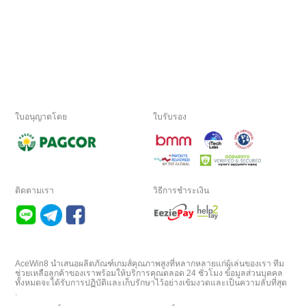
ใบอนุญาตโดย
ใบรับรอง
ติดตามเรา
วิธีการชำระเงิน
AceWin8 นำเสนอผลิตภัณฑ์เกมส์คุณภาพสูงที่หลากหลายแก่ผู้เล่นของเรา ทีม
ช่วยเหลือลูกค้าของเราพร้อมให้บริการคุณตลอด 24 ชั่วโมง ข้อมูลส่วนบุคคล
ทั้งหมดจะได้รับการปฏิบัติและเก็บรักษาไว้อย่างเข้มงวดและเป็นความลับที่สุด
.