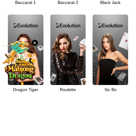
Baccarat 1
Baccarat 2
Black Jack
ภาษา
เด
สก์ท็อป
×
ดาวน์โหลด
VIP
พันธมิตร
Dragon Tiger
Roulette
Sic Bo