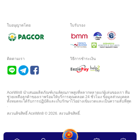
ใบอนุญาตโดย
ใบรับรอง
ติดตามเรา
วิธีการชำระเงิน
AceWin8 นำเสนอผลิตภัณฑ์เกมส์คุณภาพสูงที่หลากหลายแก่ผู้เล่นของเรา ทีม
ช่วยเหลือลูกค้าของเราพร้อมให้บริการคุณตลอด 24 ชั่วโมง ข้อมูลส่วนบุคคล
ทั้งหมดจะได้รับการปฏิบัติและเก็บรักษาไว้อย่างเข้มงวดและเป็นความลับที่สุด
.
สงวนลิขสิทธิ์ AceWin8 © 2026. สงวนลิขสิทธิ์.