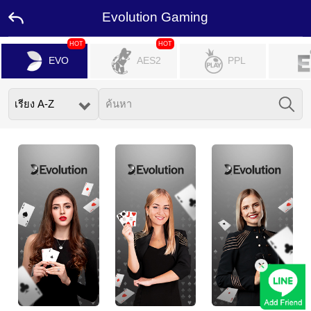
Evolution Gaming
HOT
HOT
หน้า
EVO
AES2
PPL
แรก
โปร
โม
ชั่น
แอม
บา
สเด
อร์
ติดต่อ
เรา
×
ลีดเดอร์
บอร์ด
รางวัล