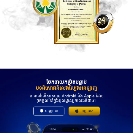
ចែកចាយកម្រិតបន្ទាប់
បទពិសោធន៍លេងល្បែងអនឡាញ
មាននៅលើស្មាតហ្វូន Android និង Apple ដែល
ចុចចូលទៅក្នុងមូលដ្ឋានអ្នកលេងធំជាង។
ទាញយក
ទាញយក