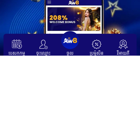
បេសកកម្ម
ចុះឈ្មោះ
ចូល
ប្រម៉ូសិន
វីអាយភី
ចេញអាជ្ញាប័ណ្ណដោយ
វិញ្ញាបនប័ត្រ
មកតាមពូកយើង
វិធីសាស្រ្តទូទាត់